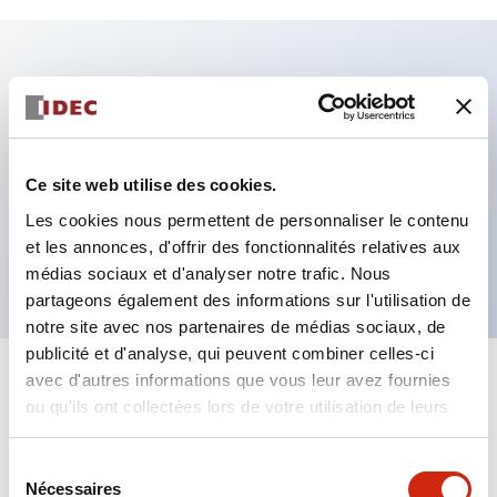
Caractéristiques clés
Fixation par regroupement possible
Ce site web utilise des cookies.
Le commutateur sélecteur avec clé adopte une
Les cookies nous permettent de personnaliser le contenu
structure à goupille à cylindre haute sécurité
et les annonces, d'offrir des fonctionnalités relatives aux
La structure de protection est IP65 (IEC60529)
médias sociaux et d'analyser notre trafic. Nous
partageons également des informations sur l'utilisation de
notre site avec nos partenaires de médias sociaux, de
publicité et d'analyse, qui peuvent combiner celles-ci
avec d'autres informations que vous leur avez fournies
+
Spécifications
Tout développer
ou qu'ils ont collectées lors de votre utilisation de leurs
services.
Aesthetic Specifications
Sélection
Nécessaires
du