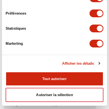
Electrical Specifications (rated illuminated
consentement
portion)
Préférences
Environmental Specifications
Statistiques
Functional Specifications
Marketing
Mechanical Specifications
Mounting and Installation Specifications
Afficher les détails
Tout autoriser
Documents et fichiers
Autoriser la sélection
Catalogues Et Brochures
Approbations Et Normes