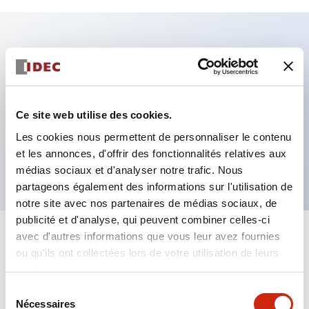
Caractéristiques clés
Fixation par regroupement possible
Ce site web utilise des cookies.
Le commutateur sélecteur avec clé adopte une
Les cookies nous permettent de personnaliser le contenu
structure à goupille à cylindre haute sécurité
et les annonces, d'offrir des fonctionnalités relatives aux
La structure de protection est IP65 (IEC60529)
médias sociaux et d'analyser notre trafic. Nous
partageons également des informations sur l'utilisation de
notre site avec nos partenaires de médias sociaux, de
publicité et d'analyse, qui peuvent combiner celles-ci
avec d'autres informations que vous leur avez fournies
+
Spécifications
Tout développer
ou qu'ils ont collectées lors de votre utilisation de leurs
services.
Aesthetic Specifications
Sélection
Nécessaires
du