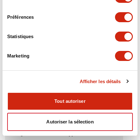
Electrical Specifications (rated illuminated
consentement
portion)
Préférences
Environmental Specifications
Statistiques
Functional Specifications
Marketing
Mechanical Specifications
Mounting and Installation Specifications
Afficher les détails
Tout autoriser
Documents et fichiers
Autoriser la sélection
Catalogues Et Brochures
Approbations Et Normes