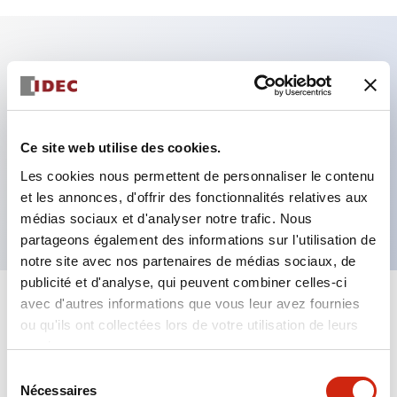
Caractéristiques clés
Fixation par regroupement possible
Ce site web utilise des cookies.
Le commutateur sélecteur avec clé adopte une
Les cookies nous permettent de personnaliser le contenu
structure à goupille à cylindre haute sécurité
et les annonces, d'offrir des fonctionnalités relatives aux
La structure de protection est IP65 (IEC60529)
médias sociaux et d'analyser notre trafic. Nous
partageons également des informations sur l'utilisation de
notre site avec nos partenaires de médias sociaux, de
publicité et d'analyse, qui peuvent combiner celles-ci
avec d'autres informations que vous leur avez fournies
+
Spécifications
Tout développer
ou qu'ils ont collectées lors de votre utilisation de leurs
services.
Aesthetic Specifications
Sélection
Nécessaires
du