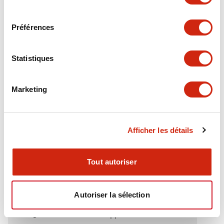
Electrical Specifications (rated illuminated
consentement
portion)
Préférences
Environmental Specifications
Statistiques
Functional Specifications
Marketing
Mechanical Specifications
Mounting and Installation Specifications
Afficher les détails
Tout autoriser
Documents et fichiers
Autoriser la sélection
Catalogues Et Brochures
Approbations Et Normes