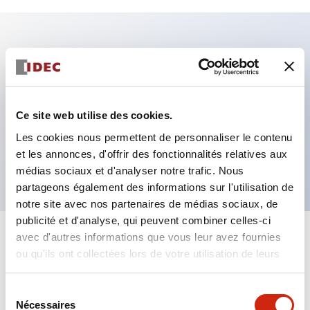
Caractéristiques clés
Fixation par regroupement possible
Ce site web utilise des cookies.
Le commutateur sélecteur avec clé adopte une
Les cookies nous permettent de personnaliser le contenu
structure à goupille à cylindre haute sécurité
et les annonces, d'offrir des fonctionnalités relatives aux
La structure de protection est IP65 (IEC60529)
médias sociaux et d'analyser notre trafic. Nous
partageons également des informations sur l'utilisation de
notre site avec nos partenaires de médias sociaux, de
publicité et d'analyse, qui peuvent combiner celles-ci
avec d'autres informations que vous leur avez fournies
+
Spécifications
Tout développer
ou qu'ils ont collectées lors de votre utilisation de leurs
services.
Aesthetic Specifications
Sélection
Nécessaires
du