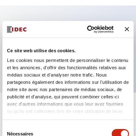
Caractéristiques clés
Fixation par regroupement possible
Ce site web utilise des cookies.
Le commutateur sélecteur avec clé adopte une
Les cookies nous permettent de personnaliser le contenu
structure à goupille à cylindre haute sécurité
et les annonces, d'offrir des fonctionnalités relatives aux
La structure de protection est IP65 (IEC60529)
médias sociaux et d'analyser notre trafic. Nous
partageons également des informations sur l'utilisation de
notre site avec nos partenaires de médias sociaux, de
publicité et d'analyse, qui peuvent combiner celles-ci
avec d'autres informations que vous leur avez fournies
+
Spécifications
Tout développer
ou qu'ils ont collectées lors de votre utilisation de leurs
services.
Aesthetic Specifications
Sélection
Nécessaires
du