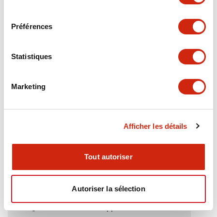
Electrical Specifications (rated illuminated
consentement
portion)
Préférences
Environmental Specifications
Statistiques
Functional Specifications
Marketing
Mechanical Specifications
Mounting and Installation Specifications
Afficher les détails
Tout autoriser
Documents et fichiers
Autoriser la sélection
Catalogues Et Brochures
Approbations Et Normes