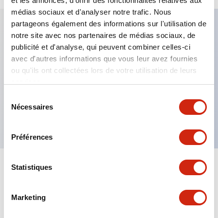
et les annonces, d'offrir des fonctionnalités relatives aux
médias sociaux et d'analyser notre trafic. Nous
partageons également des informations sur l'utilisation de
notre site avec nos partenaires de médias sociaux, de
Caractéristiques clés
publicité et d'analyse, qui peuvent combiner celles-ci
avec d'autres informations que vous leur avez fournies
Fixation par regroupement possible
ou qu'ils ont collectées lors de votre utilisation de leurs
services.
Le commutateur sélecteur avec clé adopte une
structure à goupille à cylindre haute sécurité
Sélection
Nécessaires
du
La structure de protection est IP65 (IEC60529)
consentement
Préférences
Statistiques
Documents et fichiers
Marketing
Catalogues Et Brochures
Approbations Et Normes