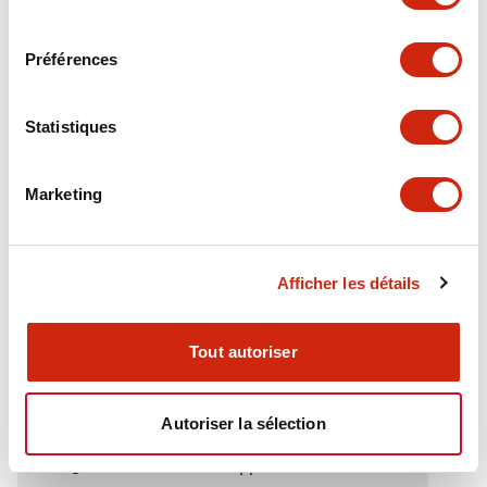
Electrical Specifications (rated illuminated
consentement
portion)
Préférences
Environmental Specifications
Statistiques
Functional Specifications
Marketing
Mechanical Specifications
Mounting and Installation Specifications
Afficher les détails
Tout autoriser
Documents et fichiers
Autoriser la sélection
Catalogues Et Brochures
Approbations Et Normes