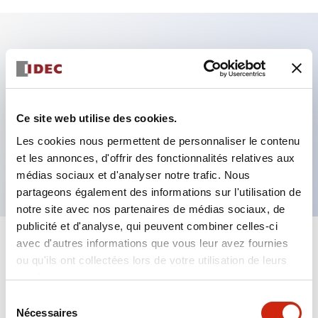
Caractéristiques clés
Fixation par regroupement possible
Ce site web utilise des cookies.
Le commutateur sélecteur avec clé adopte une
Les cookies nous permettent de personnaliser le contenu
structure à goupille à cylindre haute sécurité
et les annonces, d'offrir des fonctionnalités relatives aux
La structure de protection est IP65 (IEC60529)
médias sociaux et d'analyser notre trafic. Nous
partageons également des informations sur l'utilisation de
notre site avec nos partenaires de médias sociaux, de
publicité et d'analyse, qui peuvent combiner celles-ci
avec d'autres informations que vous leur avez fournies
+
Spécifications
Tout développer
ou qu'ils ont collectées lors de votre utilisation de leurs
services.
Aesthetic Specifications
Sélection
Nécessaires
du