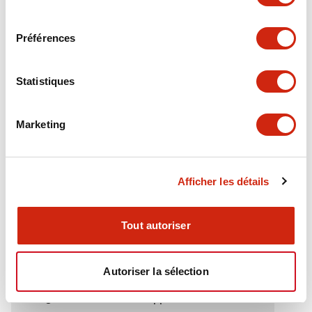
Electrical Specifications (rated illuminated
consentement
portion)
Préférences
Environmental Specifications
Statistiques
Functional Specifications
Marketing
Mechanical Specifications
Mounting and Installation Specifications
Afficher les détails
Tout autoriser
Documents et fichiers
Autoriser la sélection
Catalogues Et Brochures
Approbations Et Normes