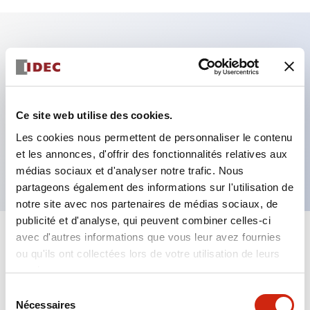
Caractéristiques clés
Fixation par regroupement possible
Ce site web utilise des cookies.
Le commutateur sélecteur avec clé adopte une
Les cookies nous permettent de personnaliser le contenu
structure à goupille à cylindre haute sécurité
et les annonces, d'offrir des fonctionnalités relatives aux
La structure de protection est IP65 (IEC60529)
médias sociaux et d'analyser notre trafic. Nous
partageons également des informations sur l'utilisation de
notre site avec nos partenaires de médias sociaux, de
publicité et d'analyse, qui peuvent combiner celles-ci
avec d'autres informations que vous leur avez fournies
+
Spécifications
Tout développer
ou qu'ils ont collectées lors de votre utilisation de leurs
services.
Aesthetic Specifications
Sélection
Nécessaires
du