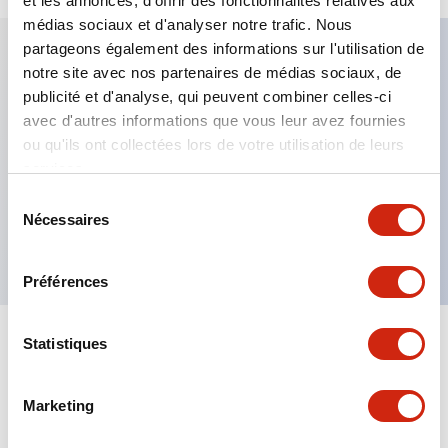
et les annonces, d'offrir des fonctionnalités relatives aux
médias sociaux et d'analyser notre trafic. Nous
partageons également des informations sur l'utilisation de
notre site avec nos partenaires de médias sociaux, de
Caractéristiques clés
publicité et d'analyse, qui peuvent combiner celles-ci
avec d'autres informations que vous leur avez fournies
Fixation par regroupement possible
ou qu'ils ont collectées lors de votre utilisation de leurs
services.
Le commutateur sélecteur avec clé adopte une
structure à goupille à cylindre haute sécurité
Sélection
Nécessaires
du
La structure de protection est IP65 (IEC60529)
consentement
Préférences
Statistiques
Documents et fichiers
Marketing
Catalogues Et Brochures
Approbations Et Normes