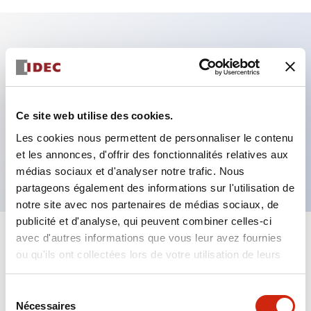
Caractéristiques clés
Fixation par regroupement possible
Ce site web utilise des cookies.
Le commutateur sélecteur avec clé adopte une
Les cookies nous permettent de personnaliser le contenu
structure à goupille à cylindre haute sécurité
et les annonces, d'offrir des fonctionnalités relatives aux
La structure de protection est IP65 (IEC60529)
médias sociaux et d'analyser notre trafic. Nous
partageons également des informations sur l'utilisation de
notre site avec nos partenaires de médias sociaux, de
publicité et d'analyse, qui peuvent combiner celles-ci
avec d'autres informations que vous leur avez fournies
+
Spécifications
Tout développer
ou qu'ils ont collectées lors de votre utilisation de leurs
services.
Aesthetic Specifications
Sélection
Nécessaires
du