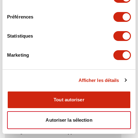
Electrical Specifications (rated illuminated
consentement
portion)
Préférences
Environmental Specifications
Statistiques
Functional Specifications
Marketing
Mechanical Specifications
Mounting and Installation Specifications
Afficher les détails
Tout autoriser
Documents et fichiers
Autoriser la sélection
Catalogues Et Brochures
Approbations Et Normes