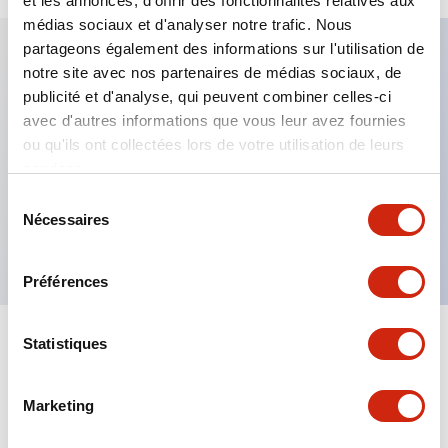
et les annonces, d'offrir des fonctionnalités relatives aux
médias sociaux et d'analyser notre trafic. Nous
partageons également des informations sur l'utilisation de
notre site avec nos partenaires de médias sociaux, de
Caractéristiques clés
publicité et d'analyse, qui peuvent combiner celles-ci
avec d'autres informations que vous leur avez fournies
Fixation par regroupement possible
ou qu'ils ont collectées lors de votre utilisation de leurs
services.
Le commutateur sélecteur avec clé adopte une
structure à goupille à cylindre haute sécurité
Sélection
Nécessaires
du
La structure de protection est IP65 (IEC60529)
consentement
Préférences
Statistiques
Documents et fichiers
Marketing
Catalogues Et Brochures
Approbations Et Normes