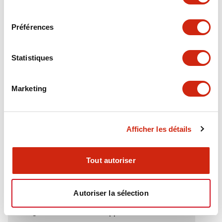
Electrical Specifications (rated illuminated
consentement
portion)
Préférences
Environmental Specifications
Statistiques
Functional Specifications
Marketing
Mechanical Specifications
Mounting and Installation Specifications
Afficher les détails
Tout autoriser
Documents et fichiers
Autoriser la sélection
Catalogues Et Brochures
Approbations Et Normes