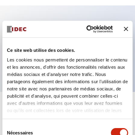
Caractéristiques clés
Fixation par regroupement possible
Ce site web utilise des cookies.
Le commutateur sélecteur avec clé adopte une
Les cookies nous permettent de personnaliser le contenu
structure à goupille à cylindre haute sécurité
et les annonces, d'offrir des fonctionnalités relatives aux
La structure de protection est IP65 (IEC60529)
médias sociaux et d'analyser notre trafic. Nous
partageons également des informations sur l'utilisation de
notre site avec nos partenaires de médias sociaux, de
publicité et d'analyse, qui peuvent combiner celles-ci
avec d'autres informations que vous leur avez fournies
+
Spécifications
Tout développer
ou qu'ils ont collectées lors de votre utilisation de leurs
services.
Aesthetic Specifications
Sélection
Nécessaires
du