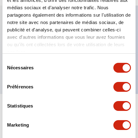
et les annonces, d'offrir des fonctionnalités relatives aux
médias sociaux et d'analyser notre trafic. Nous
partageons également des informations sur l'utilisation de
notre site avec nos partenaires de médias sociaux, de
Caractéristiques clés
publicité et d'analyse, qui peuvent combiner celles-ci
avec d'autres informations que vous leur avez fournies
Fixation par regroupement possible
ou qu'ils ont collectées lors de votre utilisation de leurs
services.
Le commutateur sélecteur avec clé adopte une
structure à goupille à cylindre haute sécurité
Sélection
Nécessaires
du
La structure de protection est IP65 (IEC60529)
consentement
Préférences
Statistiques
Documents et fichiers
Marketing
Catalogues Et Brochures
Approbations Et Normes