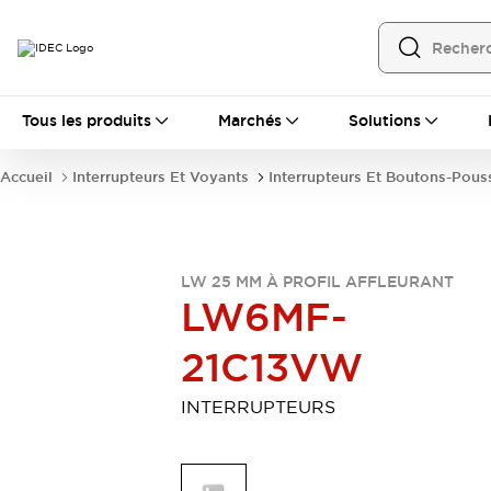
Tous les produits
Tous les produits
Marchés
Solutions
Automatisation
Automate Programmable Industriel (PLC)
Accueil
Interrupteurs Et Voyants
Interrupteurs Et Boutons-Pous
Équipements Ethernet industriels
Interfaces Opérateur
Tout explorer
Composants industriels
Alimentations électriques
LW 25 MM À PROFIL AFFLEURANT
Dispositifs de connexion
LW6MF-
Dispositifs de protection de circuit
Éclairage LED
Relais et Minuteurs
21C13VW
Tout explorer
Détection
INTERRUPTEURS
Capteurs
Auto-identification
Tout explorer
Interrupteurs et voyants
Interrupteurs et boutons-poussoirs