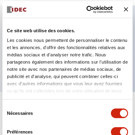
Caractéristiques clés
Ce site web utilise des cookies.
Les cookies nous permettent de personnaliser le contenu
Fixation par regroupement possible
et les annonces, d'offrir des fonctionnalités relatives aux
Le commutateur sélecteur avec clé adopte une
médias sociaux et d'analyser notre trafic. Nous
structure à goupille à cylindre haute sécurité
partageons également des informations sur l'utilisation de
La structure de protection est IP65 (IEC60529)
notre site avec nos partenaires de médias sociaux, de
publicité et d'analyse, qui peuvent combiner celles-ci
avec d'autres informations que vous leur avez fournies
ou qu'ils ont collectées lors de votre utilisation de leurs
services.
+
Spécifications
Tout développer
Sélection
Nécessaires
du
Aesthetic Specifications
consentement
Préférences