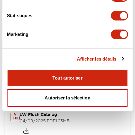
Environmental Specifications
Statistiques
Mechanical Specifications
Mounting and Installation Specifications
Marketing
Afficher les détails
Documents et fichiers
Tout autoriser
Catalogues Et Brochures
Approbations Et Normes
Autoriser la sélection
LW Flush Catalog
04/09/2025
.PDF
1.23MB