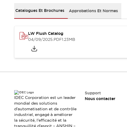
Sécurité Collaborative (Safety 2.0)
Lois et normes relatives à la sécurité
Catalogues Et Brochures
Approbations Et Normes
Cours sur l'équipement de sécurité
Tout explorer
Tout explorer
LW Flush Catalog
Ressources
04/09/2025
.PDF
1.23MB
Fichiers CAO
Produits conformes aux normes
Documentation
Webinaires
Presse
Vidéothèque
Téléchargements et Mises à jour
Conformité
Rapports de vulnérabilité
Outils de sélection
Support
Quoi de neuf
IDEC Corporation est un leader
Nous contacter
Blog
mondial des solutions
d'automatisation et de contrôle
Événements / Séminaires
industriel, engagé à améliorer
Support
la sécurité, l'efficacité et la
Nous contacter
tranquillité d'esprit – ANSHIN –