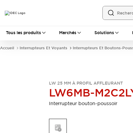
Tous les produits
Tous les produits
Marchés
Solutions
Automatisation
Automate Programmable Industriel (PLC)
Accueil
Interrupteurs Et Voyants
Interrupteurs Et Boutons-Pous
Équipements Ethernet industriels
Interfaces Opérateur
Tout explorer
Composants industriels
Alimentations électriques
Dispositifs de connexion
LW 25 MM À PROFIL AFFLEURANT
Dispositifs de protection de circuit
LW6MB-M2C2L
Éclairage LED
Relais et Minuteurs
Tout explorer
Interrupteur bouton-poussoir
Détection
Capteurs
Auto-identification
Tout explorer
Interrupteurs et voyants
Interrupteurs et boutons-poussoirs