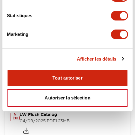
Environmental Specifications
Statistiques
Mechanical Specifications
Mounting and Installation Specifications
Marketing
Afficher les détails
Documents et fichiers
Tout autoriser
Catalogues Et Brochures
Approbations Et Normes
Autoriser la sélection
LW Flush Catalog
04/09/2025
.PDF
1.23MB