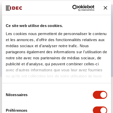
Caractéristiques clés
Ce site web utilise des cookies.
Les cookies nous permettent de personnaliser le contenu
Fixation par regroupement possible
et les annonces, d'offrir des fonctionnalités relatives aux
Le commutateur sélecteur avec clé adopte une
médias sociaux et d'analyser notre trafic. Nous
structure à goupille à cylindre haute sécurité
partageons également des informations sur l'utilisation de
La structure de protection est IP65 (IEC60529)
notre site avec nos partenaires de médias sociaux, de
publicité et d'analyse, qui peuvent combiner celles-ci
avec d'autres informations que vous leur avez fournies
ou qu'ils ont collectées lors de votre utilisation de leurs
services.
+
Spécifications
Tout développer
Sélection
Nécessaires
du
Aesthetic Specifications
consentement
Préférences