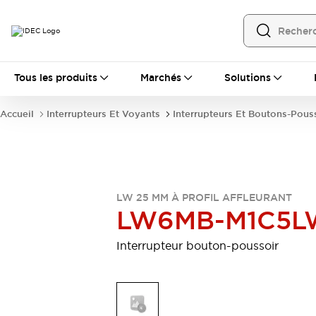
Tous les produits
Tous les produits
Marchés
Solutions
Automatisation
Automate Programmable Industriel (PLC)
Accueil
Interrupteurs Et Voyants
Interrupteurs Et Boutons-Pous
Équipements Ethernet industriels
Interfaces Opérateur
Tout explorer
Composants industriels
Alimentations électriques
Dispositifs de connexion
LW 25 MM À PROFIL AFFLEURANT
Dispositifs de protection de circuit
LW6MB-M1C5L
Éclairage LED
Relais et Minuteurs
Tout explorer
Interrupteur bouton-poussoir
Détection
Capteurs
Auto-identification
Tout explorer
Interrupteurs et voyants
Interrupteurs et boutons-poussoirs