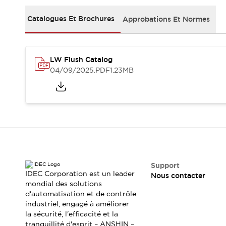
Sécurité Collaborative (Safety 2.0)
Lois et normes relatives à la sécurité
Catalogues Et Brochures
Approbations Et Normes
Cours sur l'équipement de sécurité
Tout explorer
Tout explorer
LW Flush Catalog
Ressources
04/09/2025
.PDF
1.23MB
Fichiers CAO
Produits conformes aux normes
Documentation
Webinaires
Presse
Vidéothèque
Téléchargements et Mises à jour
Conformité
Rapports de vulnérabilité
Outils de sélection
Support
Quoi de neuf
IDEC Corporation est un leader
Nous contacter
Blog
mondial des solutions
d'automatisation et de contrôle
Événements / Séminaires
industriel, engagé à améliorer
Support
la sécurité, l'efficacité et la
Nous contacter
tranquillité d'esprit – ANSHIN –