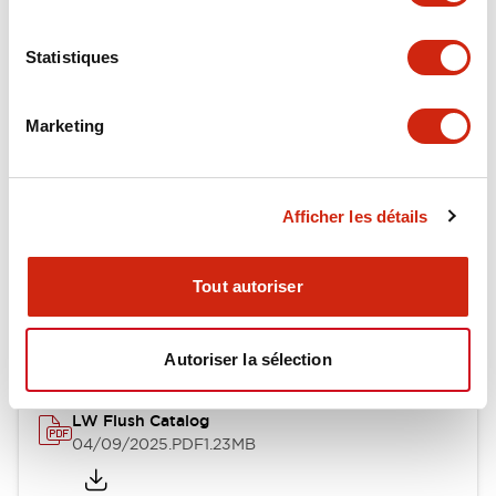
Environmental Specifications
Statistiques
Mechanical Specifications
Mounting and Installation Specifications
Marketing
Afficher les détails
Documents et fichiers
Tout autoriser
Catalogues Et Brochures
Approbations Et Normes
Autoriser la sélection
LW Flush Catalog
04/09/2025
.PDF
1.23MB