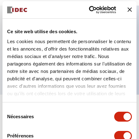
Caractéristiques clés
Ce site web utilise des cookies.
Les cookies nous permettent de personnaliser le contenu
Fixation par regroupement possible
et les annonces, d'offrir des fonctionnalités relatives aux
Le commutateur sélecteur avec clé adopte une
médias sociaux et d'analyser notre trafic. Nous
structure à goupille à cylindre haute sécurité
partageons également des informations sur l'utilisation de
La structure de protection est IP65 (IEC60529)
notre site avec nos partenaires de médias sociaux, de
publicité et d'analyse, qui peuvent combiner celles-ci
avec d'autres informations que vous leur avez fournies
ou qu'ils ont collectées lors de votre utilisation de leurs
services.
+
Spécifications
Tout développer
Sélection
Nécessaires
du
Aesthetic Specifications
consentement
Préférences