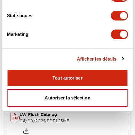
Environmental Specifications
Statistiques
Mechanical Specifications
Mounting and Installation Specifications
Marketing
Afficher les détails
Documents et fichiers
Tout autoriser
Catalogues Et Brochures
Fichiers CAO
Approbations Et 
Autoriser la sélection
LW Flush Catalog
04/09/2025
.PDF
1.23MB