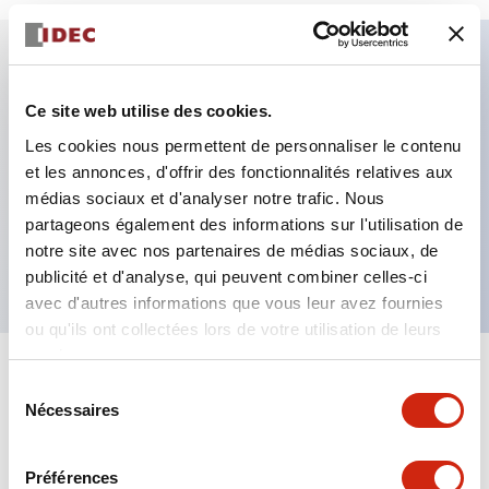
Caractéristiques clés
Ce site web utilise des cookies.
Les cookies nous permettent de personnaliser le contenu
Fixation par regroupement possible
et les annonces, d'offrir des fonctionnalités relatives aux
Le commutateur sélecteur avec clé adopte une
médias sociaux et d'analyser notre trafic. Nous
structure à goupille à cylindre haute sécurité
partageons également des informations sur l'utilisation de
La structure de protection est IP65 (IEC60529)
notre site avec nos partenaires de médias sociaux, de
publicité et d'analyse, qui peuvent combiner celles-ci
avec d'autres informations que vous leur avez fournies
ou qu'ils ont collectées lors de votre utilisation de leurs
services.
+
Spécifications
Tout développer
Sélection
Nécessaires
du
Aesthetic Specifications
consentement
Préférences