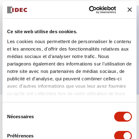
Caractéristiques clés
Ce site web utilise des cookies.
Les cookies nous permettent de personnaliser le contenu
Fixation par regroupement possible
et les annonces, d'offrir des fonctionnalités relatives aux
Le commutateur sélecteur avec clé adopte une
médias sociaux et d'analyser notre trafic. Nous
structure à goupille à cylindre haute sécurité
partageons également des informations sur l'utilisation de
La structure de protection est IP65 (IEC60529)
notre site avec nos partenaires de médias sociaux, de
publicité et d'analyse, qui peuvent combiner celles-ci
avec d'autres informations que vous leur avez fournies
ou qu'ils ont collectées lors de votre utilisation de leurs
services.
+
Spécifications
Tout développer
Sélection
Nécessaires
du
Aesthetic Specifications
consentement
Préférences