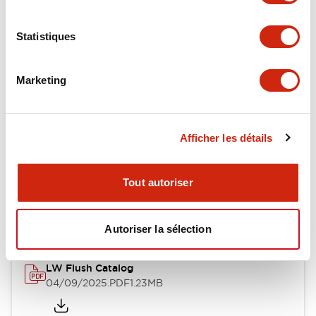
Environmental Specifications
Statistiques
Mechanical Specifications
Mounting and Installation Specifications
Marketing
Afficher les détails
Documents et fichiers
Tout autoriser
Catalogues Et Brochures
Fichiers CAO
Approbations Et 
Autoriser la sélection
LW Flush Catalog
04/09/2025
.PDF
1.23MB