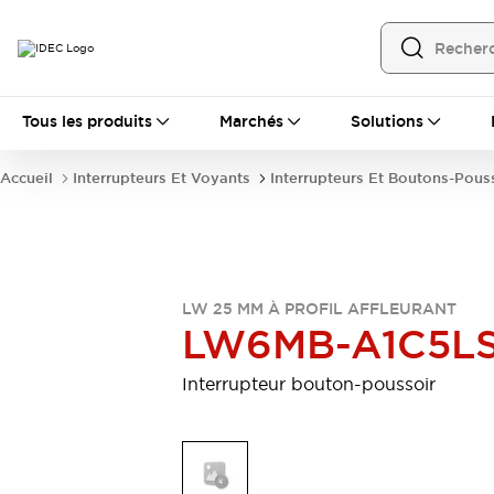
Tous les produits
Tous les produits
Marchés
Solutions
Automatisation
Automate Programmable Industriel (PLC)
Accueil
Interrupteurs Et Voyants
Interrupteurs Et Boutons-Pous
Équipements Ethernet industriels
Interfaces Opérateur
Tout explorer
Composants industriels
Alimentations électriques
Dispositifs de connexion
LW 25 MM À PROFIL AFFLEURANT
Dispositifs de protection de circuit
LW6MB-A1C5L
Éclairage LED
Relais et Minuteurs
Tout explorer
Interrupteur bouton-poussoir
Détection
Capteurs
Auto-identification
Tout explorer
Interrupteurs et voyants
Interrupteurs et boutons-poussoirs