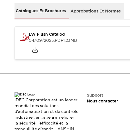
Sécurité Collaborative (Safety 2.0)
Lois et normes relatives à la sécurité
Catalogues Et Brochures
Approbations Et Normes
Cours sur l'équipement de sécurité
Tout explorer
Tout explorer
LW Flush Catalog
Ressources
04/09/2025
.PDF
1.23MB
Fichiers CAO
Produits conformes aux normes
Documentation
Webinaires
Presse
Vidéothèque
Téléchargements et Mises à jour
Conformité
Rapports de vulnérabilité
Outils de sélection
Support
Quoi de neuf
IDEC Corporation est un leader
Nous contacter
Blog
mondial des solutions
d'automatisation et de contrôle
Événements / Séminaires
industriel, engagé à améliorer
Support
la sécurité, l'efficacité et la
Nous contacter
tranquillité d'esprit – ANSHIN –