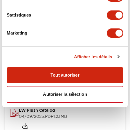
Environmental Specifications
Statistiques
Mechanical Specifications
Mounting and Installation Specifications
Marketing
Afficher les détails
Documents et fichiers
Tout autoriser
Catalogues Et Brochures
Fichiers CAO
Approbations Et 
Autoriser la sélection
LW Flush Catalog
04/09/2025
.PDF
1.23MB