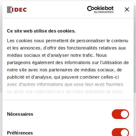
Caractéristiques clés
Ce site web utilise des cookies.
Les cookies nous permettent de personnaliser le contenu
Fixation par regroupement possible
et les annonces, d'offrir des fonctionnalités relatives aux
Le commutateur sélecteur avec clé adopte une
médias sociaux et d'analyser notre trafic. Nous
structure à goupille à cylindre haute sécurité
partageons également des informations sur l'utilisation de
La structure de protection est IP65 (IEC60529)
notre site avec nos partenaires de médias sociaux, de
publicité et d'analyse, qui peuvent combiner celles-ci
avec d'autres informations que vous leur avez fournies
ou qu'ils ont collectées lors de votre utilisation de leurs
services.
+
Spécifications
Tout développer
Sélection
Nécessaires
du
Aesthetic Specifications
consentement
Préférences