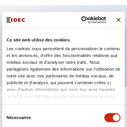
Caractéristiques clés
Fixation par regroupement possible
Ce site web utilise des cookies.
Le commutateur sélecteur avec clé adopte une
Les cookies nous permettent de personnaliser le contenu
et les annonces, d'offrir des fonctionnalités relatives aux
structure à goupille à cylindre haute sécurité
médias sociaux et d'analyser notre trafic. Nous
La structure de protection est IP65 (IEC60529)
partageons également des informations sur l'utilisation de
notre site avec nos partenaires de médias sociaux, de
publicité et d'analyse, qui peuvent combiner celles-ci
avec d'autres informations que vous leur avez fournies
ou qu'ils ont collectées lors de votre utilisation de leurs
+
Spécifications
Tout développer
services.
Sélection
Aesthetic Specifications
Nécessaires
du
consentement