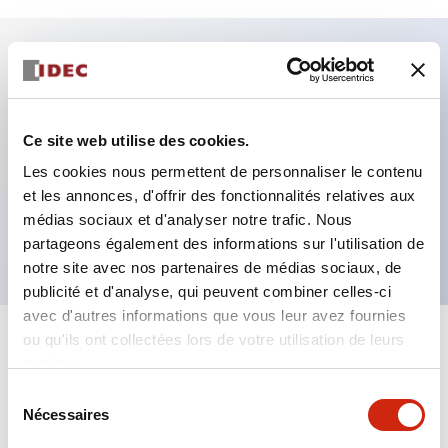
Caractéristiques clés
Fixation par regroupement possible
Ce site web utilise des cookies.
Le commutateur sélecteur avec clé adopte une
Les cookies nous permettent de personnaliser le contenu
et les annonces, d'offrir des fonctionnalités relatives aux
structure à goupille à cylindre haute sécurité
médias sociaux et d'analyser notre trafic. Nous
La structure de protection est IP65 (IEC60529)
partageons également des informations sur l'utilisation de
notre site avec nos partenaires de médias sociaux, de
publicité et d'analyse, qui peuvent combiner celles-ci
avec d'autres informations que vous leur avez fournies
ou qu'ils ont collectées lors de votre utilisation de leurs
+
Spécifications
Tout développer
services.
Sélection
Aesthetic Specifications
Nécessaires
du
consentement