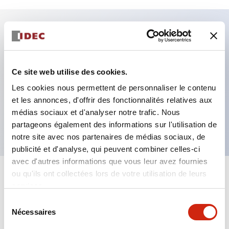
Caractéristiques clés
Fixation par regroupement possible
Ce site web utilise des cookies.
Le commutateur sélecteur avec clé adopte une
Les cookies nous permettent de personnaliser le contenu
et les annonces, d'offrir des fonctionnalités relatives aux
structure à goupille à cylindre haute sécurité
médias sociaux et d'analyser notre trafic. Nous
La structure de protection est IP65 (IEC60529)
partageons également des informations sur l'utilisation de
notre site avec nos partenaires de médias sociaux, de
publicité et d'analyse, qui peuvent combiner celles-ci
avec d'autres informations que vous leur avez fournies
ou qu'ils ont collectées lors de votre utilisation de leurs
+
Spécifications
Tout développer
services.
Sélection
Aesthetic Specifications
Nécessaires
du
consentement