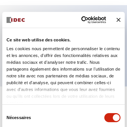
Caractéristiques clés
Fixation par regroupement possible
Ce site web utilise des cookies.
Le commutateur sélecteur avec clé adopte une
Les cookies nous permettent de personnaliser le contenu
et les annonces, d'offrir des fonctionnalités relatives aux
structure à goupille à cylindre haute sécurité
médias sociaux et d'analyser notre trafic. Nous
La structure de protection est IP65 (IEC60529)
partageons également des informations sur l'utilisation de
notre site avec nos partenaires de médias sociaux, de
publicité et d'analyse, qui peuvent combiner celles-ci
avec d'autres informations que vous leur avez fournies
ou qu'ils ont collectées lors de votre utilisation de leurs
+
Spécifications
Tout développer
services.
Sélection
Aesthetic Specifications
Nécessaires
du
consentement