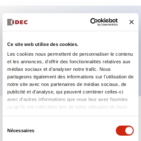
Caractéristiques clés
Fixation par regroupement possible
Ce site web utilise des cookies.
Le commutateur sélecteur avec clé adopte une
Les cookies nous permettent de personnaliser le contenu
et les annonces, d'offrir des fonctionnalités relatives aux
structure à goupille à cylindre haute sécurité
médias sociaux et d'analyser notre trafic. Nous
La structure de protection est IP65 (IEC60529)
partageons également des informations sur l'utilisation de
notre site avec nos partenaires de médias sociaux, de
publicité et d'analyse, qui peuvent combiner celles-ci
avec d'autres informations que vous leur avez fournies
ou qu'ils ont collectées lors de votre utilisation de leurs
+
Spécifications
Tout développer
services.
Sélection
Aesthetic Specifications
Nécessaires
du
consentement