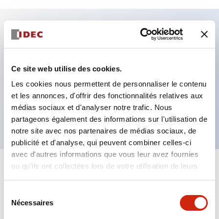
Caractéristiques clés
Fixation par regroupement possible
Ce site web utilise des cookies.
Le commutateur sélecteur avec clé adopte une
Les cookies nous permettent de personnaliser le contenu
et les annonces, d'offrir des fonctionnalités relatives aux
structure à goupille à cylindre haute sécurité
médias sociaux et d'analyser notre trafic. Nous
La structure de protection est IP65 (IEC60529)
partageons également des informations sur l'utilisation de
notre site avec nos partenaires de médias sociaux, de
publicité et d'analyse, qui peuvent combiner celles-ci
avec d'autres informations que vous leur avez fournies
ou qu'ils ont collectées lors de votre utilisation de leurs
+
Spécifications
Tout développer
services.
Sélection
Aesthetic Specifications
Nécessaires
du
consentement