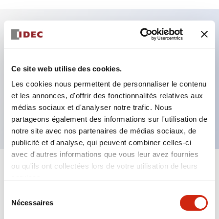
Caractéristiques clés
Fixation par regroupement possible
Ce site web utilise des cookies.
Le commutateur sélecteur avec clé adopte une
Les cookies nous permettent de personnaliser le contenu
et les annonces, d'offrir des fonctionnalités relatives aux
structure à goupille à cylindre haute sécurité
médias sociaux et d'analyser notre trafic. Nous
La structure de protection est IP65 (IEC60529)
partageons également des informations sur l'utilisation de
notre site avec nos partenaires de médias sociaux, de
publicité et d'analyse, qui peuvent combiner celles-ci
avec d'autres informations que vous leur avez fournies
ou qu'ils ont collectées lors de votre utilisation de leurs
+
Spécifications
Tout développer
services.
Sélection
Aesthetic Specifications
Nécessaires
du
consentement