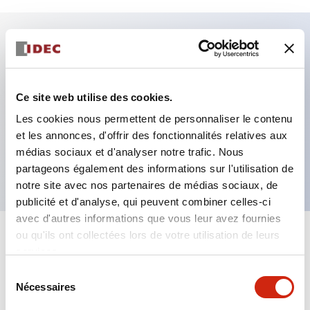
Caractéristiques clés
Fixation par regroupement possible
Ce site web utilise des cookies.
Le commutateur sélecteur avec clé adopte une
Les cookies nous permettent de personnaliser le contenu
et les annonces, d'offrir des fonctionnalités relatives aux
structure à goupille à cylindre haute sécurité
médias sociaux et d'analyser notre trafic. Nous
La structure de protection est IP65 (IEC60529)
partageons également des informations sur l'utilisation de
notre site avec nos partenaires de médias sociaux, de
publicité et d'analyse, qui peuvent combiner celles-ci
avec d'autres informations que vous leur avez fournies
ou qu'ils ont collectées lors de votre utilisation de leurs
+
Spécifications
Tout développer
services.
Sélection
Aesthetic Specifications
Nécessaires
du
consentement