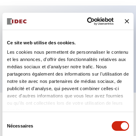
Caractéristiques clés
Fixation par regroupement possible
Ce site web utilise des cookies.
Le commutateur sélecteur avec clé adopte une
Les cookies nous permettent de personnaliser le contenu
et les annonces, d'offrir des fonctionnalités relatives aux
structure à goupille à cylindre haute sécurité
médias sociaux et d'analyser notre trafic. Nous
La structure de protection est IP65 (IEC60529)
partageons également des informations sur l'utilisation de
notre site avec nos partenaires de médias sociaux, de
publicité et d'analyse, qui peuvent combiner celles-ci
avec d'autres informations que vous leur avez fournies
ou qu'ils ont collectées lors de votre utilisation de leurs
+
Spécifications
Tout développer
services.
Sélection
Aesthetic Specifications
Nécessaires
du
consentement