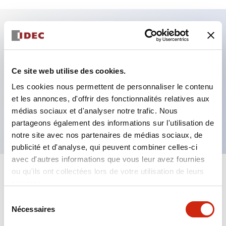
Caractéristiques clés
Fixation par regroupement possible
Ce site web utilise des cookies.
Le commutateur sélecteur avec clé adopte une
Les cookies nous permettent de personnaliser le contenu
et les annonces, d'offrir des fonctionnalités relatives aux
structure à goupille à cylindre haute sécurité
médias sociaux et d'analyser notre trafic. Nous
La structure de protection est IP65 (IEC60529)
partageons également des informations sur l'utilisation de
notre site avec nos partenaires de médias sociaux, de
publicité et d'analyse, qui peuvent combiner celles-ci
avec d'autres informations que vous leur avez fournies
ou qu'ils ont collectées lors de votre utilisation de leurs
+
Spécifications
Tout développer
services.
Sélection
Aesthetic Specifications
Nécessaires
du
consentement