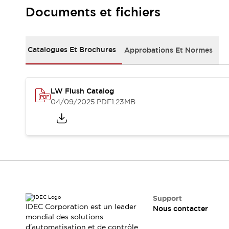
Sécurité Collaborative (Safety 2.0)
Documents et fichiers
Lois et normes relatives à la sécurité
Cours sur l'équipement de sécurité
Tout explorer
Catalogues Et Brochures
Approbations Et Normes
Tout explorer
Ressources
Fichiers CAO
Produits conformes aux normes
LW Flush Catalog
Documentation
Webinaires
04/09/2025
.PDF
1.23MB
Presse
Vidéothèque
Téléchargements et Mises à jour
Conformité
Rapports de vulnérabilité
Outils de sélection
Quoi de neuf
Blog
Événements / Séminaires
Support
IDEC Corporation est un leader
Nous contacter
Support
mondial des solutions
Nous contacter
d'automatisation et de contrôle