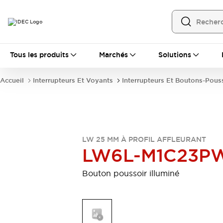
Tous les produits
Tous les produits
Marchés
Solutions
Automatisation
Automate Programmable Industriel (PLC)
Accueil
Interrupteurs Et Voyants
Interrupteurs Et Boutons-Pous
Équipements Ethernet industriels
Interfaces Opérateur
Tout explorer
Composants industriels
Alimentations électriques
Dispositifs de connexion
LW 25 MM À PROFIL AFFLEURANT
Dispositifs de protection de circuit
LW6L-M1C23P
Éclairage LED
Relais et Minuteurs
Tout explorer
Bouton poussoir illuminé
Détection
Capteurs
Auto-identification
Tout explorer
Interrupteurs et voyants
Interrupteurs et boutons-poussoirs