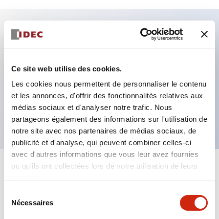
Caractéristiques clés
Fixation par regroupement possible
Ce site web utilise des cookies.
Le commutateur sélecteur avec clé adopte une
Les cookies nous permettent de personnaliser le contenu
et les annonces, d'offrir des fonctionnalités relatives aux
structure à goupille à cylindre haute sécurité
médias sociaux et d'analyser notre trafic. Nous
La structure de protection est IP65 (IEC60529)
partageons également des informations sur l'utilisation de
notre site avec nos partenaires de médias sociaux, de
publicité et d'analyse, qui peuvent combiner celles-ci
avec d'autres informations que vous leur avez fournies
ou qu'ils ont collectées lors de votre utilisation de leurs
+
Spécifications
Tout développer
services.
Sélection
Aesthetic Specifications
Nécessaires
du
consentement