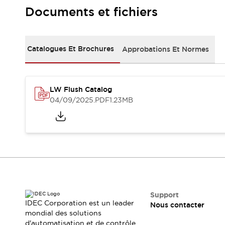
Sécurité Collaborative (Safety 2.0)
Documents et fichiers
Lois et normes relatives à la sécurité
Cours sur l'équipement de sécurité
Tout explorer
Catalogues Et Brochures
Approbations Et Normes
Tout explorer
Ressources
Fichiers CAO
Produits conformes aux normes
LW Flush Catalog
Documentation
Webinaires
04/09/2025
.PDF
1.23MB
Presse
Vidéothèque
Téléchargements et Mises à jour
Conformité
Rapports de vulnérabilité
Outils de sélection
Quoi de neuf
Blog
Événements / Séminaires
Support
IDEC Corporation est un leader
Nous contacter
Support
mondial des solutions
Nous contacter
d'automatisation et de contrôle