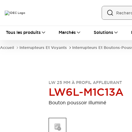
Tous les produits
Tous les produits
Marchés
Solutions
Automatisation
Automate Programmable Industriel (PLC)
Accueil
Interrupteurs Et Voyants
Interrupteurs Et Boutons-Pous
Équipements Ethernet industriels
Interfaces Opérateur
Tout explorer
Composants industriels
Alimentations électriques
Dispositifs de connexion
LW 25 MM À PROFIL AFFLEURANT
Dispositifs de protection de circuit
LW6L-M1C13A
Éclairage LED
Relais et Minuteurs
Tout explorer
Bouton poussoir illuminé
Détection
Capteurs
Auto-identification
Tout explorer
Interrupteurs et voyants
Interrupteurs et boutons-poussoirs