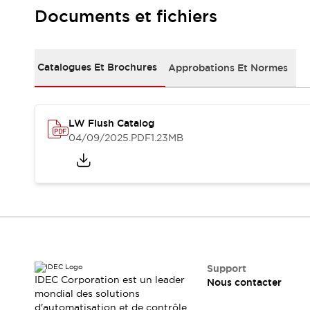
Sécurité Collaborative (Safety 2.0)
Documents et fichiers
Lois et normes relatives à la sécurité
Cours sur l'équipement de sécurité
Tout explorer
Catalogues Et Brochures
Approbations Et Normes
Tout explorer
Ressources
Fichiers CAO
Produits conformes aux normes
LW Flush Catalog
Documentation
Webinaires
04/09/2025
.PDF
1.23MB
Presse
Vidéothèque
Téléchargements et Mises à jour
Conformité
Rapports de vulnérabilité
Outils de sélection
Quoi de neuf
Blog
Événements / Séminaires
Support
IDEC Corporation est un leader
Nous contacter
Support
mondial des solutions
Nous contacter
d'automatisation et de contrôle