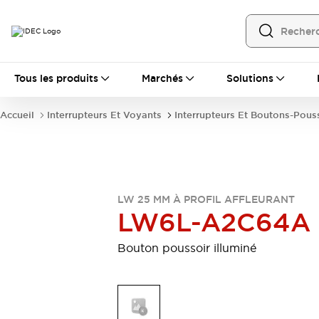
Tous les produits
Tous les produits
Marchés
Solutions
Automatisation
Automate Programmable Industriel (PLC)
Accueil
Interrupteurs Et Voyants
Interrupteurs Et Boutons-Pous
Équipements Ethernet industriels
Interfaces Opérateur
Tout explorer
Composants industriels
Alimentations électriques
Dispositifs de connexion
LW 25 MM À PROFIL AFFLEURANT
Dispositifs de protection de circuit
LW6L-A2C64A
Éclairage LED
Relais et Minuteurs
Tout explorer
Bouton poussoir illuminé
Détection
Capteurs
Auto-identification
Tout explorer
Interrupteurs et voyants
Interrupteurs et boutons-poussoirs