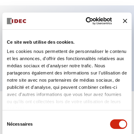
Caractéristiques clés
Fixation par regroupement possible
Ce site web utilise des cookies.
Le commutateur sélecteur avec clé adopte une
Les cookies nous permettent de personnaliser le contenu
et les annonces, d'offrir des fonctionnalités relatives aux
structure à goupille à cylindre haute sécurité
médias sociaux et d'analyser notre trafic. Nous
La structure de protection est IP65 (IEC60529)
partageons également des informations sur l'utilisation de
notre site avec nos partenaires de médias sociaux, de
publicité et d'analyse, qui peuvent combiner celles-ci
avec d'autres informations que vous leur avez fournies
ou qu'ils ont collectées lors de votre utilisation de leurs
+
Spécifications
Tout développer
services.
Sélection
Aesthetic Specifications
Nécessaires
du
consentement