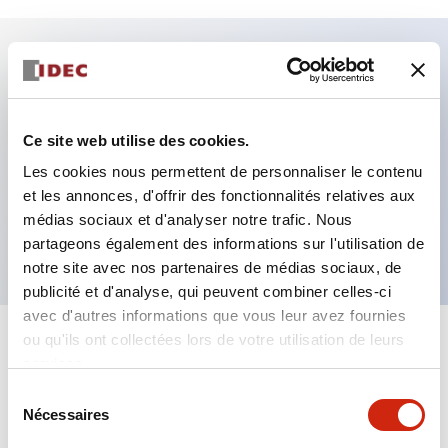
Caractéristiques clés
Fixation par regroupement possible
Ce site web utilise des cookies.
Le commutateur sélecteur avec clé adopte une
Les cookies nous permettent de personnaliser le contenu
et les annonces, d'offrir des fonctionnalités relatives aux
structure à goupille à cylindre haute sécurité
médias sociaux et d'analyser notre trafic. Nous
La structure de protection est IP65 (IEC60529)
partageons également des informations sur l'utilisation de
notre site avec nos partenaires de médias sociaux, de
publicité et d'analyse, qui peuvent combiner celles-ci
avec d'autres informations que vous leur avez fournies
ou qu'ils ont collectées lors de votre utilisation de leurs
+
Spécifications
Tout développer
services.
Sélection
Aesthetic Specifications
Nécessaires
du
consentement