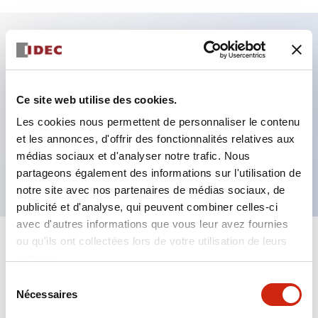
Caractéristiques clés
Fixation par regroupement possible
Ce site web utilise des cookies.
Le commutateur sélecteur avec clé adopte une
Les cookies nous permettent de personnaliser le contenu
et les annonces, d'offrir des fonctionnalités relatives aux
structure à goupille à cylindre haute sécurité
médias sociaux et d'analyser notre trafic. Nous
La structure de protection est IP65 (IEC60529)
partageons également des informations sur l'utilisation de
notre site avec nos partenaires de médias sociaux, de
publicité et d'analyse, qui peuvent combiner celles-ci
avec d'autres informations que vous leur avez fournies
ou qu'ils ont collectées lors de votre utilisation de leurs
+
Spécifications
Tout développer
services.
Sélection
Aesthetic Specifications
Nécessaires
du
consentement