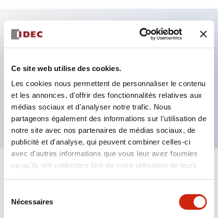
Caractéristiques clés
Fixation par regroupement possible
Ce site web utilise des cookies.
Le commutateur sélecteur avec clé adopte une
Les cookies nous permettent de personnaliser le contenu
et les annonces, d'offrir des fonctionnalités relatives aux
structure à goupille à cylindre haute sécurité
médias sociaux et d'analyser notre trafic. Nous
La structure de protection est IP65 (IEC60529)
partageons également des informations sur l'utilisation de
notre site avec nos partenaires de médias sociaux, de
publicité et d'analyse, qui peuvent combiner celles-ci
avec d'autres informations que vous leur avez fournies
ou qu'ils ont collectées lors de votre utilisation de leurs
+
Spécifications
Tout développer
services.
Sélection
Aesthetic Specifications
Nécessaires
du
consentement