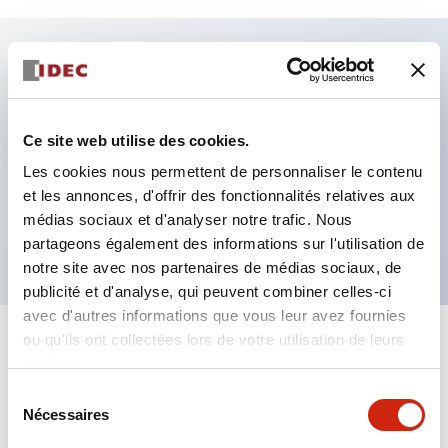
Caractéristiques clés
Fixation par regroupement possible
Ce site web utilise des cookies.
Le commutateur sélecteur avec clé adopte une
Les cookies nous permettent de personnaliser le contenu
et les annonces, d'offrir des fonctionnalités relatives aux
structure à goupille à cylindre haute sécurité
médias sociaux et d'analyser notre trafic. Nous
La structure de protection est IP65 (IEC60529)
partageons également des informations sur l'utilisation de
notre site avec nos partenaires de médias sociaux, de
publicité et d'analyse, qui peuvent combiner celles-ci
avec d'autres informations que vous leur avez fournies
ou qu'ils ont collectées lors de votre utilisation de leurs
+
Spécifications
Tout développer
services.
Sélection
Aesthetic Specifications
Nécessaires
du
consentement