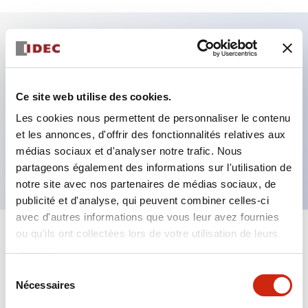
Caractéristiques clés
Fixation par regroupement possible
Ce site web utilise des cookies.
Le commutateur sélecteur avec clé adopte une
Les cookies nous permettent de personnaliser le contenu
et les annonces, d'offrir des fonctionnalités relatives aux
structure à goupille à cylindre haute sécurité
médias sociaux et d'analyser notre trafic. Nous
La structure de protection est IP65 (IEC60529)
partageons également des informations sur l'utilisation de
notre site avec nos partenaires de médias sociaux, de
publicité et d'analyse, qui peuvent combiner celles-ci
avec d'autres informations que vous leur avez fournies
ou qu'ils ont collectées lors de votre utilisation de leurs
+
Spécifications
Tout développer
services.
Sélection
Aesthetic Specifications
Nécessaires
du
consentement