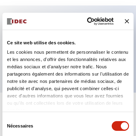
Caractéristiques clés
Fixation par regroupement possible
Ce site web utilise des cookies.
Le commutateur sélecteur avec clé adopte une
Les cookies nous permettent de personnaliser le contenu
et les annonces, d'offrir des fonctionnalités relatives aux
structure à goupille à cylindre haute sécurité
médias sociaux et d'analyser notre trafic. Nous
La structure de protection est IP65 (IEC60529)
partageons également des informations sur l'utilisation de
notre site avec nos partenaires de médias sociaux, de
publicité et d'analyse, qui peuvent combiner celles-ci
avec d'autres informations que vous leur avez fournies
ou qu'ils ont collectées lors de votre utilisation de leurs
+
Spécifications
Tout développer
services.
Sélection
Aesthetic Specifications
Nécessaires
du
consentement