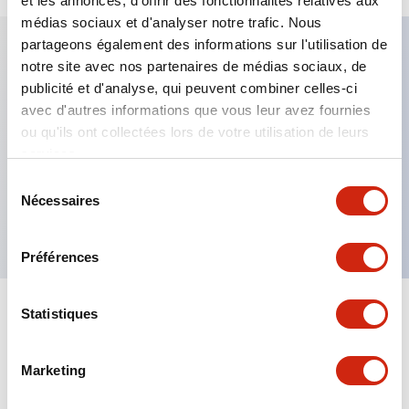
et les annonces, d'offrir des fonctionnalités relatives aux
médias sociaux et d'analyser notre trafic. Nous
partageons également des informations sur l'utilisation de
notre site avec nos partenaires de médias sociaux, de
Caractéristiques clés
publicité et d'analyse, qui peuvent combiner celles-ci
avec d'autres informations que vous leur avez fournies
Fixation par regroupement possible
ou qu'ils ont collectées lors de votre utilisation de leurs
services.
Le commutateur sélecteur avec clé adopte une
structure à goupille à cylindre haute sécurité
Sélection
Nécessaires
du
La structure de protection est IP65 (IEC60529)
consentement
Préférences
Statistiques
Documents et fichiers
Marketing
Catalogues Et Brochures
Approbations Et Normes