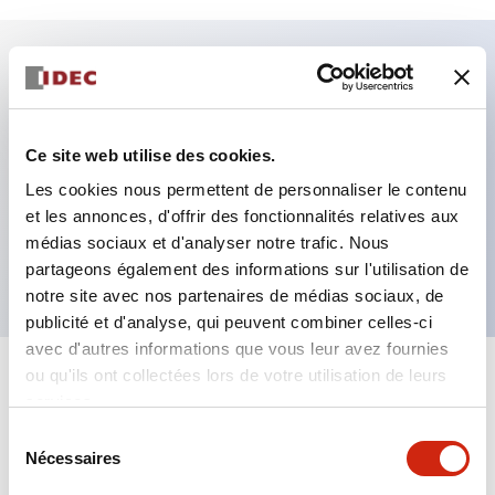
Caractéristiques clés
Fixation par regroupement possible
Ce site web utilise des cookies.
Le commutateur sélecteur avec clé adopte une
Les cookies nous permettent de personnaliser le contenu
et les annonces, d'offrir des fonctionnalités relatives aux
structure à goupille à cylindre haute sécurité
médias sociaux et d'analyser notre trafic. Nous
La structure de protection est IP65 (IEC60529)
partageons également des informations sur l'utilisation de
notre site avec nos partenaires de médias sociaux, de
publicité et d'analyse, qui peuvent combiner celles-ci
avec d'autres informations que vous leur avez fournies
ou qu'ils ont collectées lors de votre utilisation de leurs
+
Spécifications
Tout développer
services.
Sélection
Aesthetic Specifications
Nécessaires
du
consentement