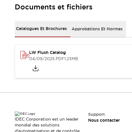
Sécurité Collaborative (Safety 2.0)
Documents et fichiers
Lois et normes relatives à la sécurité
Cours sur l'équipement de sécurité
Tout explorer
Catalogues Et Brochures
Approbations Et Normes
Tout explorer
Ressources
Fichiers CAO
Produits conformes aux normes
LW Flush Catalog
Documentation
Webinaires
04/09/2025
.PDF
1.23MB
Presse
Vidéothèque
Téléchargements et Mises à jour
Conformité
Rapports de vulnérabilité
Outils de sélection
Quoi de neuf
Blog
Événements / Séminaires
Support
IDEC Corporation est un leader
Nous contacter
Support
mondial des solutions
Nous contacter
d'automatisation et de contrôle