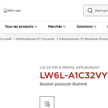
Tous les produits
Tous les produits
Marchés
Solutions
Automatisation
Automate Programmable Industriel (PLC)
Accueil
Interrupteurs Et Voyants
Interrupteurs Et Boutons-Pous
Équipements Ethernet industriels
Interfaces Opérateur
Tout explorer
Composants industriels
Alimentations électriques
Dispositifs de connexion
LW 25 MM À PROFIL AFFLEURANT
Dispositifs de protection de circuit
LW6L-A1C32VY
Éclairage LED
Relais et Minuteurs
Tout explorer
Bouton poussoir illuminé
Détection
Capteurs
Auto-identification
Tout explorer
Interrupteurs et voyants
Interrupteurs et boutons-poussoirs