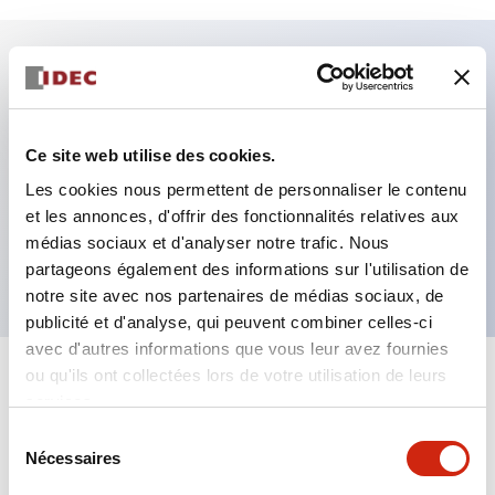
Caractéristiques clés
Fixation par regroupement possible
Ce site web utilise des cookies.
Le commutateur sélecteur avec clé adopte une
Les cookies nous permettent de personnaliser le contenu
et les annonces, d'offrir des fonctionnalités relatives aux
structure à goupille à cylindre haute sécurité
médias sociaux et d'analyser notre trafic. Nous
La structure de protection est IP65 (IEC60529)
partageons également des informations sur l'utilisation de
notre site avec nos partenaires de médias sociaux, de
publicité et d'analyse, qui peuvent combiner celles-ci
avec d'autres informations que vous leur avez fournies
ou qu'ils ont collectées lors de votre utilisation de leurs
+
Spécifications
Tout développer
services.
Sélection
Aesthetic Specifications
Nécessaires
du
consentement