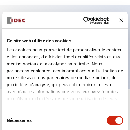
Caractéristiques clés
Fixation par regroupement possible
Ce site web utilise des cookies.
Le commutateur sélecteur avec clé adopte une
Les cookies nous permettent de personnaliser le contenu
et les annonces, d'offrir des fonctionnalités relatives aux
structure à goupille à cylindre haute sécurité
médias sociaux et d'analyser notre trafic. Nous
La structure de protection est IP65 (IEC60529)
partageons également des informations sur l'utilisation de
notre site avec nos partenaires de médias sociaux, de
publicité et d'analyse, qui peuvent combiner celles-ci
avec d'autres informations que vous leur avez fournies
ou qu'ils ont collectées lors de votre utilisation de leurs
+
Spécifications
Tout développer
services.
Sélection
Aesthetic Specifications
Nécessaires
du
consentement