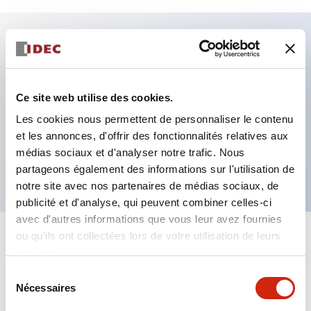
Caractéristiques clés
Fixation par regroupement possible
Ce site web utilise des cookies.
Le commutateur sélecteur avec clé adopte une
Les cookies nous permettent de personnaliser le contenu
et les annonces, d'offrir des fonctionnalités relatives aux
structure à goupille à cylindre haute sécurité
médias sociaux et d'analyser notre trafic. Nous
La structure de protection est IP65 (IEC60529)
partageons également des informations sur l'utilisation de
notre site avec nos partenaires de médias sociaux, de
publicité et d'analyse, qui peuvent combiner celles-ci
avec d'autres informations que vous leur avez fournies
ou qu'ils ont collectées lors de votre utilisation de leurs
+
Spécifications
Tout développer
services.
Sélection
Aesthetic Specifications
Nécessaires
du
consentement